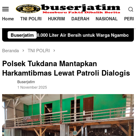
Loncat
Menu
ke
Mobile
konten
Home
TNI POLRI
HUKRIM
DAERAH
NASIONAL
PERI
er Air Bersih untuk Warga Ngambon
Buserjatim
Susuri Jalanan Kota,
Beranda
TNI POLRI
Polsek Tukdana Mantapkan
Harkamtibmas Lewat Patroli Dialogis
Buserjatim
1 November 2025