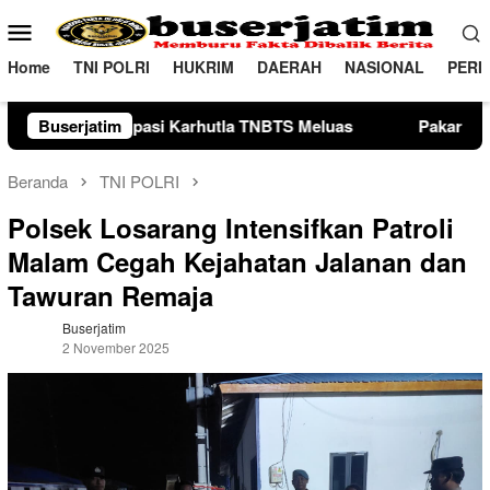
Loncat
Menu
ke
Mobile
konten
Home
TNI POLRI
HUKRIM
DAERAH
NASIONAL
PERI
a TNBTS Meluas
Buserjatim
Pakar Hukum Dorong Polri Tindak Tega
Beranda
TNI POLRI
Polsek Losarang Intensifkan Patroli
Malam Cegah Kejahatan Jalanan dan
Tawuran Remaja
Buserjatim
2 November 2025