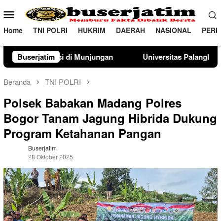
Loncat
Menu
ke
Mobile
konten
Home
TNI POLRI
HUKRIM
DAERAH
NASIONAL
PERI
Munjungan
Buserjatim
Universitas Palangka Raya Perkuat SDM Polri 
Beranda
TNI POLRI
Polsek Babakan Madang Polres
Bogor Tanam Jagung Hibrida Dukung
Program Ketahanan Pangan
Buserjatim
28 Oktober 2025