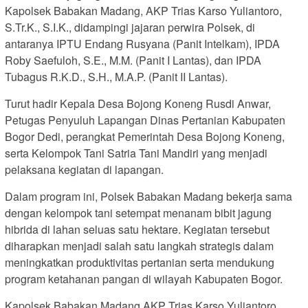
Kapolsek Babakan Madang, AKP Trias Karso Yuliantoro,
S.Tr.K., S.I.K., didampingi jajaran perwira Polsek, di
antaranya IPTU Endang Rusyana (Panit Intelkam), IPDA
Roby Saefuloh, S.E., M.M. (Panit I Lantas), dan IPDA
Tubagus R.K.D., S.H., M.A.P. (Panit II Lantas).
Turut hadir Kepala Desa Bojong Koneng Rusdi Anwar,
Petugas Penyuluh Lapangan Dinas Pertanian Kabupaten
Bogor Dedi, perangkat Pemerintah Desa Bojong Koneng,
serta Kelompok Tani Satria Tani Mandiri yang menjadi
pelaksana kegiatan di lapangan.
Dalam program ini, Polsek Babakan Madang bekerja sama
dengan kelompok tani setempat menanam bibit jagung
hibrida di lahan seluas satu hektare. Kegiatan tersebut
diharapkan menjadi salah satu langkah strategis dalam
meningkatkan produktivitas pertanian serta mendukung
program ketahanan pangan di wilayah Kabupaten Bogor.
Kapolsek Babakan Madang AKP Trias Karso Yuliantoro