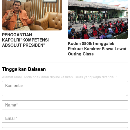
PENGGANTIAN
KAPOLRI”KOMPETENSI
Kodim 0806/Trenggalek
ABSOLUT PRESIDEN”
Perkuat Karakter Siswa Lewat
Outing Class
Tinggalkan Balasan
Alamat email Anda tidak akan dipublikasikan.
Ruas yang wajib ditandai
*