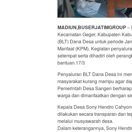
MADIUN,BUSERJATIMGROUP
– 
Kecamatan Geger, Kabupaten Kabu
(BLT) Dana Desa untuk periode Ja
Manfaat (KPM). Kegiatan penyaluran
setempat serta dihadiri oleh pera
bantuan.17/3
Penyaluran BLT Dana Desa ini mer
masyarakat kurang mampu agar dap
Pemerintah Desa Sangen berharap 
warga dan dimanfaatkan dengan se
Kepala Desa Sony Hendro Cahyon
dilakukan secara transparan dan te
melalui musyawarah desa.
Dalam keterangannya, Sony Hendr