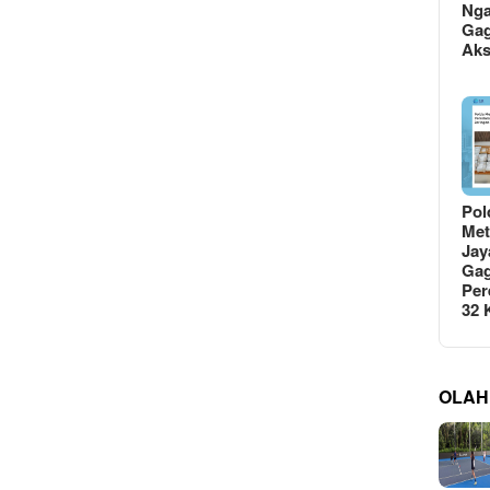
Ng
Gag
Ak
Pol
Met
Jay
Gag
Per
32
OLAH