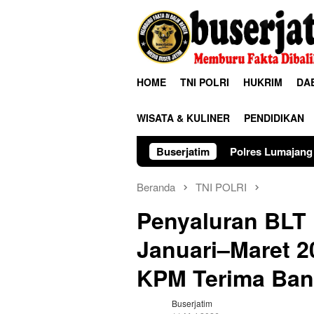
Loncat
ke
konten
HOME
TNI POLRI
HUKRIM
DA
WISATA & KULINER
PENDIDIKAN
Polres Lumajang Kunci Pergerakan Api
Buserjatim
Beranda
TNI POLRI
Penyaluran BLT
Januari–Maret 2
KPM Terima Ban
Buserjatim