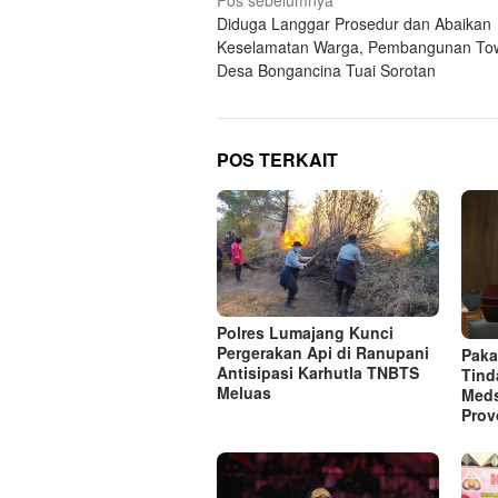
Navigasi
Pos sebelumnya
Diduga Langgar Prosedur dan Abaikan
pos
Keselamatan Warga, Pembangunan Tow
Desa Bongancina Tuai Sorotan
POS TERKAIT
Polres Lumajang Kunci
Pergerakan Api di Ranupani
Paka
Antisipasi Karhutla TNBTS
Tind
Meluas
Med
Prov