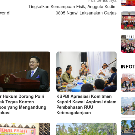
Pos berikutnya
Tingkatkan Kemampuan Fisik, Anggota Kodim
er di
0805 Ngawi Laksanakan Garjas
INFO
r Hukum Dorong Polri
KBPBI Apresiasi Komitmen
ak Tegas Konten
Kapolri Kawal Aspirasi dalam
sos yang Mengandung
Pembahasan RUU
okasi
Ketenagakerjaan