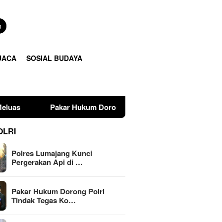
n
UACA
SOSIAL BUDAYA
ukum Dorong Polri Tindak Tegas Konten Medsos yang Mengand
OLRI
Polres Lumajang Kunci
Pergerakan Api di …
Pakar Hukum Dorong Polri
Tindak Tegas Ko…