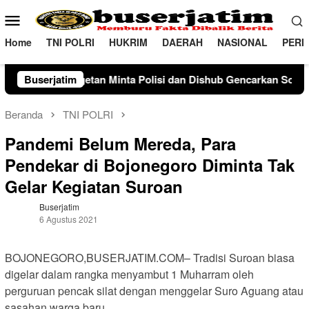
Loncat
Menu
ke
Mobile
konten
Home
TNI POLRI
HUKRIM
DAERAH
NASIONAL
PERI
nta Polisi dan Dishub Gencarkan Sosialisasi Edukasi Berkendar
Buserjatim
Beranda
TNI POLRI
Pandemi Belum Mereda, Para
Pendekar di Bojonegoro Diminta Tak
Gelar Kegiatan Suroan
Buserjatim
6 Agustus 2021
BOJONEGORO,BUSERJATIM.COM– Tradisi Suroan biasa
digelar dalam rangka menyambut 1 Muharram oleh
perguruan pencak silat dengan menggelar Suro Aguang atau
sasahan warga baru.