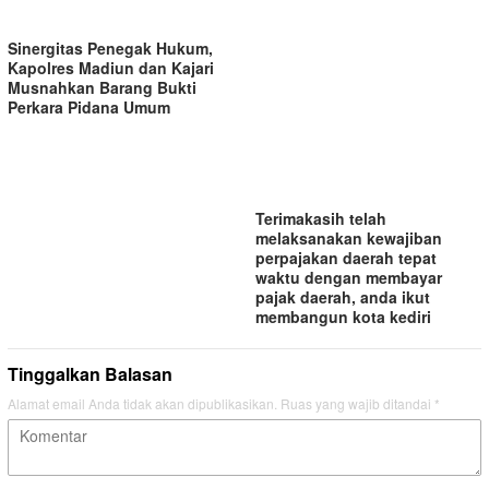
Sinergitas Penegak Hukum,
Kapolres Madiun dan Kajari
Musnahkan Barang Bukti
Perkara Pidana Umum
Terimakasih telah
melaksanakan kewajiban
perpajakan daerah tepat
waktu dengan membayar
pajak daerah, anda ikut
membangun kota kediri
Tinggalkan Balasan
Alamat email Anda tidak akan dipublikasikan.
Ruas yang wajib ditandai
*