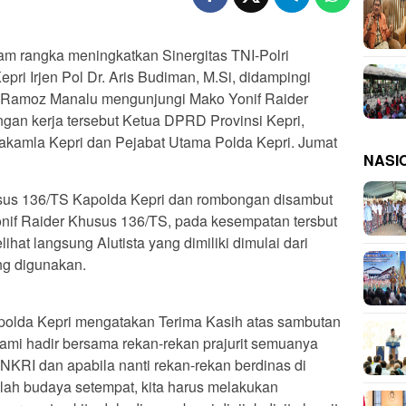
m rangka meningkatkan Sinergitas TNI-Polri
epri Irjen Pol Dr. Aris Budiman, M.Si, didampingi
 Ramoz Manalu mengunjungi Mako Yonif Raider
gan kerja tersebut Ketua DPRD Provinsi Kepri,
akamla Kepri dan Pejabat Utama Polda Kepri. Jumat
NASI
usus 136/TS Kapolda Kepri dan rombongan disambut
Yonif Raider Khusus 136/TS, pada kesempatan tersbut
at langsung Alutista yang dimiliki dimulai dari
ng digunakan.
apolda Kepri mengatakan Terima Kasih atas sambutan
kami hadir bersama rekan-rekan prajurit semuanya
NKRI dan apabila nanti rekan-rekan berdinas di
lah budaya setempat, kita harus melakukan