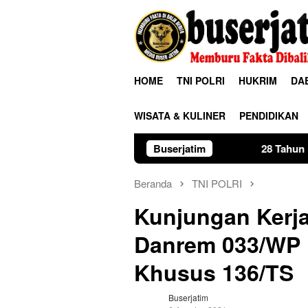
Loncat
ke
konten
HOME
TNI POLRI
HUKRIM
DA
WISATA & KULINER
PENDIDIKAN
Buserjatim
28 Tahun Membina Rumah Tan
Beranda
TNI POLRI
Kunjungan Kerja
Danrem 033/WP D
Khusus 136/TS
Buserjatim