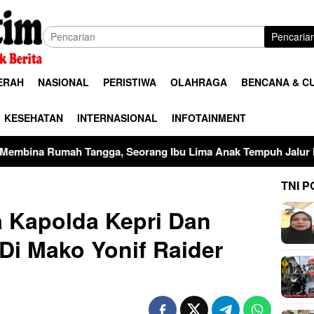
Pencaria
ERAH
NASIONAL
PERISTIWA
OLAHRAGA
BENCANA & C
KESEHATAN
INTERNASIONAL
INFOTAINMENT
gga, Seorang Ibu Lima Anak Tempuh Jalur Hukum Usai Dugaan
TNI P
 Kapolda Kepri Dan
i Mako Yonif Raider