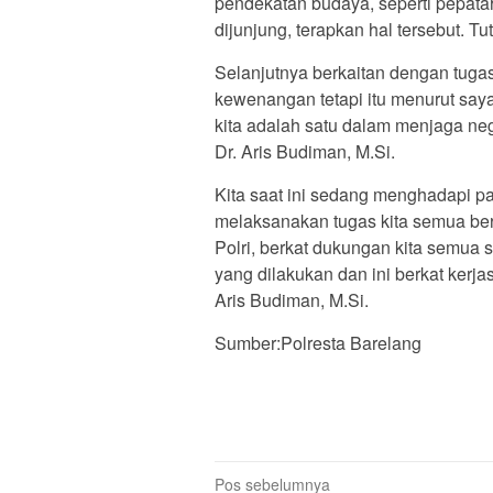
pendekatan budaya, seperti pepatah 
dijunjung, terapkan hal tersebut. Tu
Selanjutnya berkaitan dengan tuga
kewenangan tetapi itu menurut say
kita adalah satu dalam menjaga negar
Dr. Aris Budiman, M.Si.
Kita saat ini sedang menghadapi pa
melaksanakan tugas kita semua ber
Polri, berkat dukungan kita semua 
yang dilakukan dan ini berkat kerj
Aris Budiman, M.Si.
Sumber:Polresta Barelang
Navigasi
Pos sebelumnya