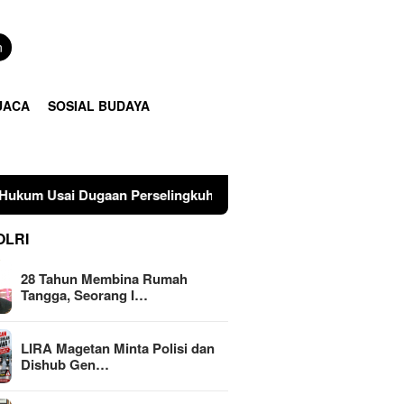
n
UACA
SOSIAL BUDAYA
 Perselingkuhan Suami di Sulawesi Tengah
LIRA Mageta
OLRI
28 Tahun Membina Rumah
Tangga, Seorang I…
LIRA Magetan Minta Polisi dan
Dishub Gen…