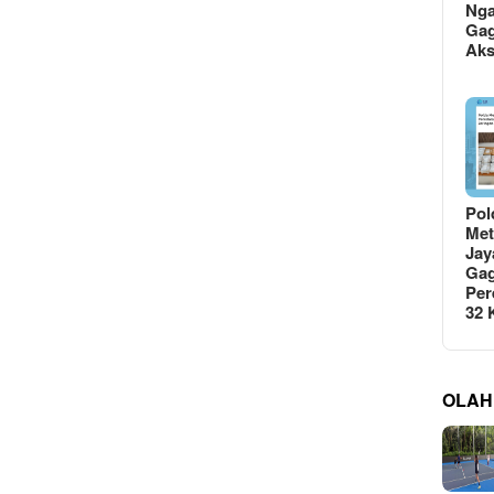
Ng
Gag
Ak
Pol
Met
Jay
Gag
Per
32
OLAH