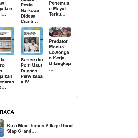
awi
Penemua
Pesta
alkan
n Mayat
Narkoba
si…
Terku…
Didesa
Cianti…
Predator
Modus
Lowonga
n Kerja
da
Bareskrim
Ditangkap
ro
Polri Usut
…
a
Dugaan
alkan
Penyiksaa
edaran
n W…
 K…
RAGA
Kula Mani Tennis Village Ubud
Siap Grand…