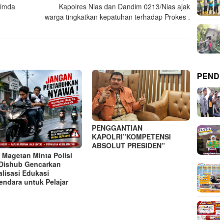
pimda
Kapolres Nias dan Dandim 0213/Nias ajak
warga tingkatkan kepatuhan terhadap Prokes .
PEND
PENGGANTIAN
KAPOLRI”KOMPETENSI
ABSOLUT PRESIDEN”
 Magetan Minta Polisi
Dishub Gencarkan
alisasi Edukasi
endara untuk Pelajar