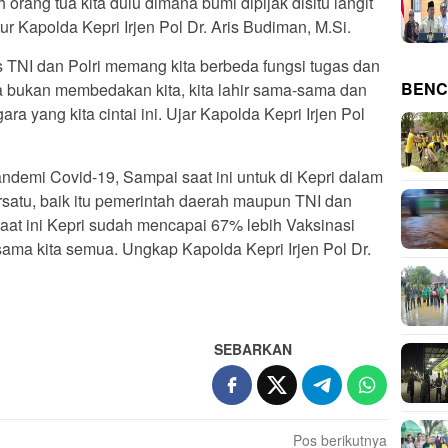
orang tua kita dulu dimana bumi dipijak disitu langit
tur Kapolda Kepri Irjen Pol Dr. Aris Budiman, M.Si.
s TNI dan Polri memang kita berbeda fungsi tugas dan
BENC
a bukan membedakan kita, kita lahir sama-sama dan
a yang kita cintai ini. Ujar Kapolda Kepri Irjen Pol
ndemi Covid-19, Sampai saat ini untuk di Kepri dalam
satu, baik itu pemerintah daerah maupun TNI dan
saat ini Kepri sudah mencapai 67% lebih Vaksinasi
asama kita semua. Ungkap Kapolda Kepri Irjen Pol Dr.
SEBARKAN
Pos berikutnya