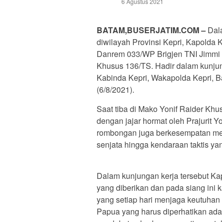
6 Agustus 2021
BATAM,BUSERJATIM.COM –
Dala
diwilayah Provinsi Kepri, Kapolda K
Danrem 033/WP Brigjen TNI Jimmi
Khusus 136/TS. Hadir dalam kunjun
Kabinda Kepri, Wakapolda Kepri, B
(6/8/2021).
Saat tiba di Mako Yonif Raider Kh
dengan jajar hormat oleh Prajurit 
rombongan juga berkesempatan melih
senjata hingga kendaraan taktis ya
Dalam kunjungan kerja tersebut K
yang diberikan dan pada siang ini 
yang setiap hari menjaga keutuhan 
Papua yang harus diperhatikan ada