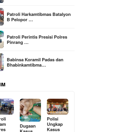
Patroli Harkamtibmas Batalyon
B Pelopor …
Patroli Perintis Presisi Polres
Pinrang …
Babinsa Koramil Padas dan
Bhabinkamtibma…
IM
roli
Polisi
lam
Ungkap
Dugaan
res
Kasus
Kasus