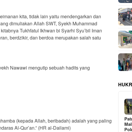
imanan kita, tidak lain yaitu mendengarkan dan
yang dimuliakan Allah SWT, Syekh Muhammad
itabnya Tukhfatul Ikhwan bi Syarhi Syu’bil Iman
, berdzikir, dan berdoa merupakan salah satu
Syekh Nawawi mengutip sebuah hadits yang
HUKR
Pat
ghamba (kepada Allah, beribadah) adalah yang paling
Ma
daras Al-Qur’an.” (HR al-Dailami)
Pol