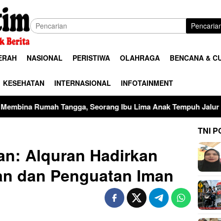
Pencaria
ERAH
NASIONAL
PERISTIWA
OLAHRAGA
BENCANA & C
KESEHATAN
INTERNASIONAL
INFOTAINMENT
ngga, Seorang Ibu Lima Anak Tempuh Jalur Hukum Usai Dugaan
TNI P
n: Alquran Hadirkan
an dan Penguatan Iman