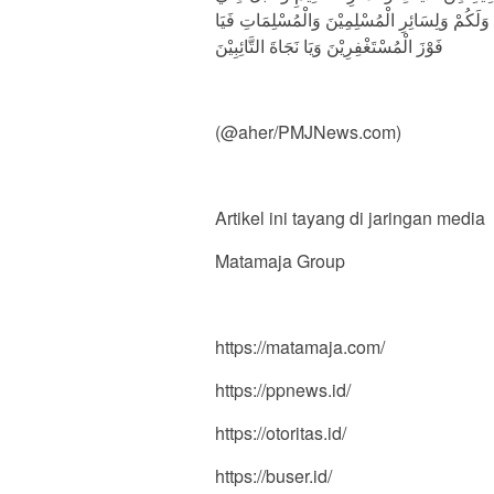
ِيْ وَلَكُمْ وَلِسَائِرِ الْمُسْلِمِيْنَ وَالْمُسْلِمَاتِ فَيَا
فَوْزَ الْمُسْتَغْفِرِيْنَ وَيَا نَجَاةَ التَّائِبِيْنَ
(@aher/PMJNews.com)
Artikel ini tayang di jaringan media
Matamaja Group
https://matamaja.com/
https://ppnews.id/
https://otoritas.id/
https://buser.id/