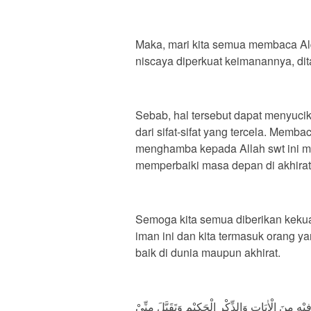
Maka, mari kita semua membaca Alq
niscaya diperkuat keimanannya, di
Sebab, hal tersebut dapat menyucika
dari sifat-sifat yang tercela. Me
menghamba kepada Allah swt ini m
memperbaiki masa depan di akhirat
Semoga kita semua diberikan keku
iman ini dan kita termasuk orang y
baik di dunia maupun akhirat.
ْهِ مِنَ الْاٰيَاتِ وَالذِّكْرِ الْحَكِيْمِ وَتَقَبَّلَ مِنِّيْ