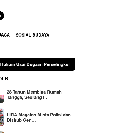
n
UACA
SOSIAL BUDAYA
 Perselingkuhan Suami di Sulawesi Tengah
LIRA Maget
OLRI
28 Tahun Membina Rumah
Tangga, Seorang I…
LIRA Magetan Minta Polisi dan
Dishub Gen…