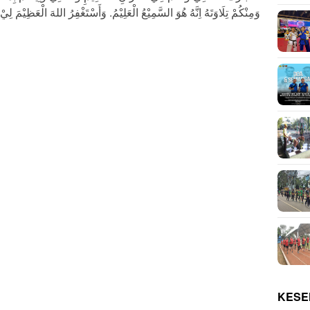
وَمِنْكُمْ تِلَاوَتَهُ اِنَّهُ هُوَ السَّمِيْعُ الْعَلِيْمُ. وَأَسْتَغْفِرُ اللهَ الْعَظِيْمَ ل
KESE