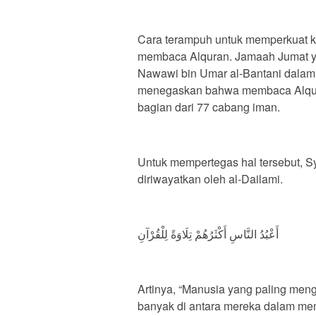
Cara terampuh untuk memperkuat ke
membaca Alquran. Jamaah Jumat 
Nawawi bin Umar al-Bantani dalam k
menegaskan bahwa membaca Alquran
bagian dari 77 cabang iman.
Untuk mempertegas hal tersebut, 
diriwayatkan oleh al-Dailami.
أَعْبُدُ النَّاسِ أَكْثَرُهُمْ تِلَاوَةً لِلْقُرْآنِ
Artinya, “Manusia yang paling men
banyak di antara mereka dalam men