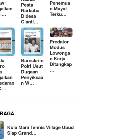
awi
Penemua
Pesta
alkan
n Mayat
Narkoba
si…
Terku…
Didesa
Cianti…
Predator
Modus
Lowonga
n Kerja
da
Bareskrim
Ditangkap
ro
Polri Usut
…
a
Dugaan
alkan
Penyiksaa
edaran
n W…
 K…
RAGA
Kula Mani Tennis Village Ubud
Siap Grand…