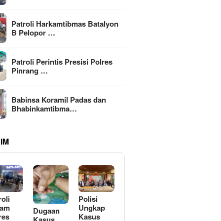
Patroli Harkamtibmas Batalyon
B Pelopor …
Patroli Perintis Presisi Polres
Pinrang …
Babinsa Koramil Padas dan
Bhabinkamtibma…
IM
roli
Polisi
lam
Ungkap
Dugaan
res
Kasus
Kasus