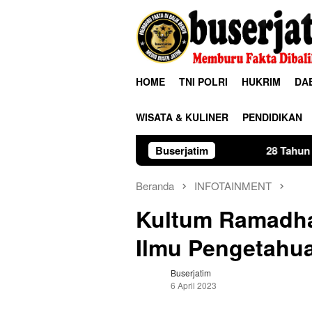
Loncat
ke
konten
HOME
TNI POLRI
HUKRIM
DA
WISATA & KULINER
PENDIDIKAN
Buserjatim
28 Tahun Membina Rumah Ta
Beranda
INFOTAINMENT
Kultum Ramadha
Ilmu Pengetahu
Buserjatim
6 April 2023