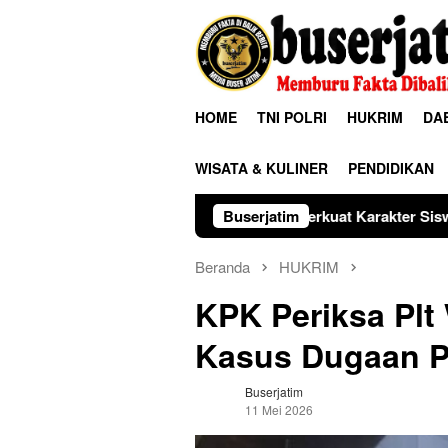
Loncat
ke
konten
HOME
TNI POLRI
HUKRIM
DA
WISATA & KULINER
PENDIDIKAN
m 0806/Trenggalek Perkuat Karakter Siswa Lewat Outing Class
Buserjatim
Beranda
HUKRIM
KPK Periksa Plt 
Kasus Dugaan 
Buserjatim
11 Mei 2026