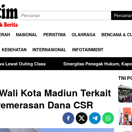
Pencaria
ERAH
NASIONAL
PERISTIWA
OLAHRAGA
BENCANA & C
KESEHATAN
INTERNASIONAL
INFOTAINMENT
Sinergitas Penegak Hukum, Kapolres Madiun dan Kajari
TNI P
Wali Kota Madiun Terkait
Pemerasan Dana CSR