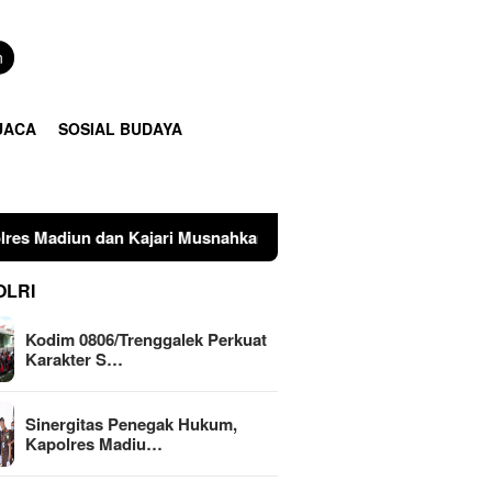
n
UACA
SOSIAL BUDAYA
 Musnahkan Barang Bukti Perkara Pidana Umum
Terimak
OLRI
Kodim 0806/Trenggalek Perkuat
Karakter S…
Sinergitas Penegak Hukum,
Kapolres Madiu…