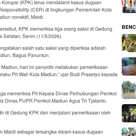
Korupsi (KPK) terus mendalami kasus dugaan
esponsibility (CSR) di lingkungan Pemerintah Kota
iun nonaktif, Maidi.
BENC
rsebut, KPK memeriksa tiga orang saksi di Gedung
 Selatan, Senin (11/5/2026).
ngatakan salah satu saksi yang diperiksa adalah
adiun, Bagus Panuntun.
 Madiun, hari ini penyidik melakukan pemeriksaan
elaku Plt Wali Kota Madiun,” ujar Budi Prasetyo kepada
juga memeriksa Plt Kepala Dinas Perhubungan Pemkot
ris Dinas PUPR Pemkot Madiun Agus Tri Tjatanto.
adir di Gedung KPK dan menjalani pemeriksaan oleh
 Maidi sebagai tersangka dalam kasus dugaan