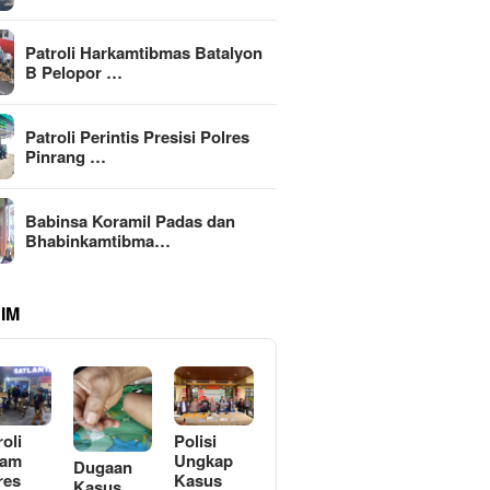
Patroli Harkamtibmas Batalyon
B Pelopor …
Patroli Perintis Presisi Polres
Pinrang …
Babinsa Koramil Padas dan
Bhabinkamtibma…
IM
roli
Polisi
lam
Ungkap
Dugaan
res
Kasus
Kasus