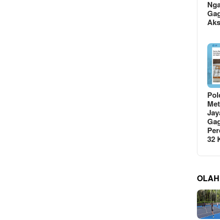
Ng
Gag
Ak
Pol
Met
Jay
Gag
Per
32
OLAH