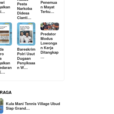
awi
Penemua
Pesta
alkan
n Mayat
Narkoba
si…
Terku…
Didesa
Cianti…
Predator
Modus
Lowonga
n Kerja
da
Bareskrim
Ditangkap
ro
Polri Usut
…
a
Dugaan
alkan
Penyiksaa
edaran
n W…
 K…
RAGA
Kula Mani Tennis Village Ubud
Siap Grand…