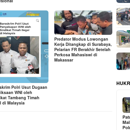
esional
Predator Modus Lowongan
Kerja Ditangkap di Surabaya,
Pelarian FR Berakhir Setelah
Perkosa Mahasiswi di
Makassar
HUKR
skrim Polri Usut Dugaan
iksaan WNI oleh
ikat Tambang Timah
l di Malaysia
Pat
Ma
Pol