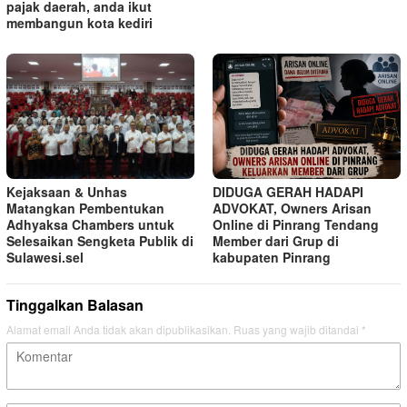
pajak daerah, anda ikut
membangun kota kediri
Kejaksaan & Unhas
DIDUGA GERAH HADAPI
Matangkan Pembentukan
ADVOKAT, Owners Arisan
Adhyaksa Chambers untuk
Online di Pinrang Tendang
Selesaikan Sengketa Publik di
Member dari Grup di
Sulawesi.sel
kabupaten Pinrang
Tinggalkan Balasan
Alamat email Anda tidak akan dipublikasikan.
Ruas yang wajib ditandai
*