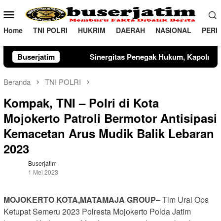
Loncat
Menu
ke
Mobile
konten
Home
TNI POLRI
HUKRIM
DAERAH
NASIONAL
PERI
itas Penegak Hukum, Kapolres Madiun dan Kajari Musnahkan B
Buserjatim
Beranda
TNI POLRI
Kompak, TNI – Polri di Kota
Mojokerto Patroli Bermotor Antisipasi
Kemacetan Arus Mudik Balik Lebaran
2023
Buserjatim
1 Mei 2023
MOJOKERTO KOTA,MATAMAJA GROUP
– Tim Urai Ops
Ketupat Semeru 2023 Polresta Mojokerto Polda Jatim