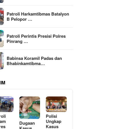
Patroli Harkamtibmas Batalyon
B Pelopor …
Patroli Perintis Presisi Polres
Pinrang …
Babinsa Koramil Padas dan
Bhabinkamtibma…
IM
roli
Polisi
lam
Ungkap
Dugaan
res
Kasus
Kasus