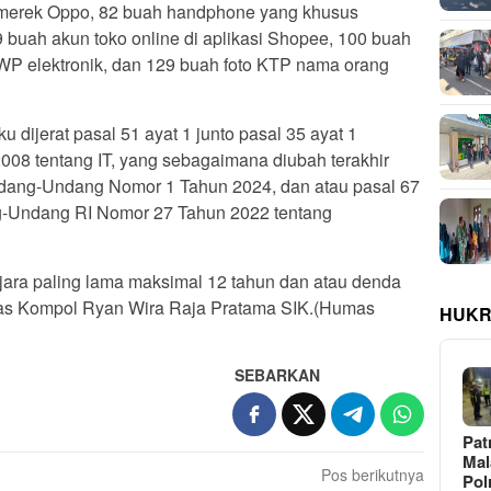
 merek Oppo, 82 buah handphone yang khusus
9 buah akun toko online di aplikasi Shopee, 100 buah
WP elektronik, dan 129 buah foto KTP nama orang
 dijerat pasal 51 ayat 1 junto pasal 35 ayat 1
8 tentang IT, yang sebagaimana diubah terakhir
dang-Undang Nomor 1 Tahun 2024, dan atau pasal 67
ng-Undang RI Nomor 27 Tahun 2022 tentang
ra paling lama maksimal 12 tahun dan atau denda
tegas Kompol Ryan Wira Raja Pratama SIK.(Humas
HUKR
SEBARKAN
Pat
Ma
Pos berikutnya
Pol