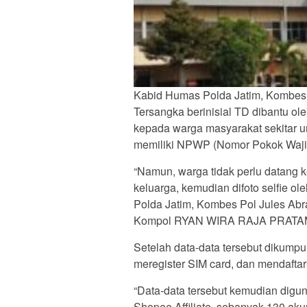
Kabid Humas Polda Jatim, Kombes
Tersangka berinisial TD dibantu ol
kepada warga masyarakat sekitar u
memiliki NPWP (Nomor Pokok Wajib
“Namun, warga tidak perlu datang 
keluarga, kemudian difoto selfie o
Polda Jatim, Kombes Pol Jules Abr
Kompol RYAN WIRA RAJA PRATAMA 
Setelah data-data tersebut dikump
meregister SIM card, dan mendaftar
“Data-data tersebut kemudian digun
Shopee Affiliate, sebanyak 130 akun