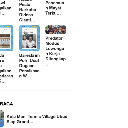
awi
Penemua
Pesta
alkan
n Mayat
Narkoba
si…
Terku…
Didesa
Cianti…
Predator
Modus
Lowonga
n Kerja
da
Bareskrim
Ditangkap
ro
Polri Usut
…
a
Dugaan
alkan
Penyiksaa
edaran
n W…
 K…
RAGA
Kula Mani Tennis Village Ubud
Siap Grand…