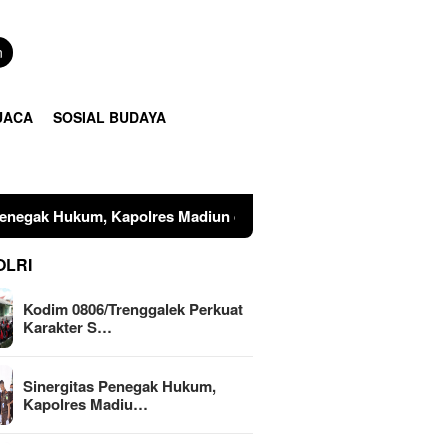
n
UACA
SOSIAL BUDAYA
adiun dan Kajari Musnahkan Barang Bukti Perkara Pidana Umu
OLRI
Kodim 0806/Trenggalek Perkuat
Karakter S…
Sinergitas Penegak Hukum,
Kapolres Madiu…