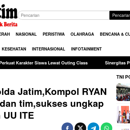
Pencaria
ERAH
NASIONAL
PERISTIWA
OLAHRAGA
BENCANA & C
KESEHATAN
INTERNASIONAL
INFOTAINMENT
at Outing Class
Sinergitas Penegak Hukum, Kapolres M
TNI P
olda Jatim,Kompol RYAN
dan tim,sukses ungkap
 UU ITE