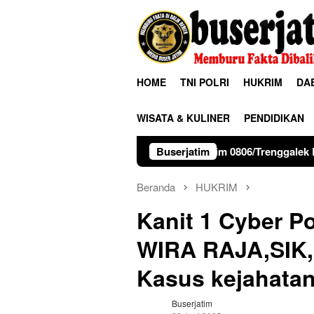
Loncat
ke
konten
HOME
TNI POLRI
HUKRIM
DA
WISATA & KULINER
PENDIDIKAN
Kodim 0806/Trenggalek Perkuat Karakter Siswa Lew
Buserjatim
Beranda
HUKRIM
Kanit 1 Cyber P
WIRA RAJA,SIK,
Kasus kejahatan
Buserjatim