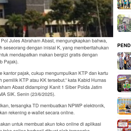
 Pol Jules Abraham Abast, mengungkapkan bahwa,
PEND
eh seseorang dengan inisial K, yang memberitahukan
ntuk mendapatkan makan bergizi gratis dengan
 Pajak).
ke kantor pajak, cukup mengumpulkan KTP dan kartu
leh pemilik KTP atau KK tersebut.” kata Kabid Humas
aham Abast didampingi Kanit 1 Siber Polda Jatim
SIK. Senin (23/6/2025).
ulkan, tersangka TD membuatkan NPWP elektronik,
kan rekening e-wallet secara online.
akan untuk membuat akun toko online di aplikasi
 toko online berhasil dibuat oleh tersangka