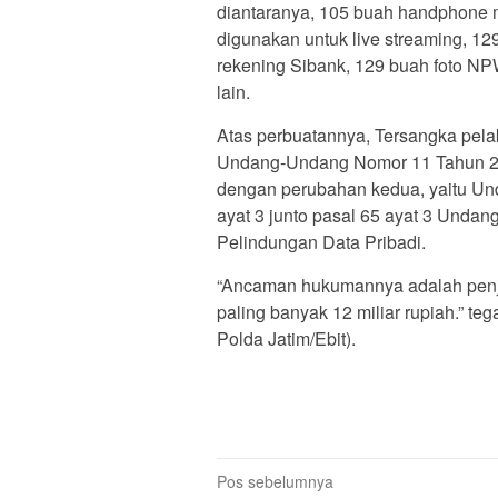
diantaranya, 105 buah handphone
digunakan untuk live streaming, 12
rekening Sibank, 129 buah foto NP
lain.
Atas perbuatannya, Tersangka pelaku
Undang-Undang Nomor 11 Tahun 200
dengan perubahan kedua, yaitu Un
ayat 3 junto pasal 65 ayat 3 Unda
Pelindungan Data Pribadi.
“Ancaman hukumannya adalah penja
paling banyak 12 miliar rupiah.” 
Polda Jatim/Ebit).
Navigasi
Pos sebelumnya