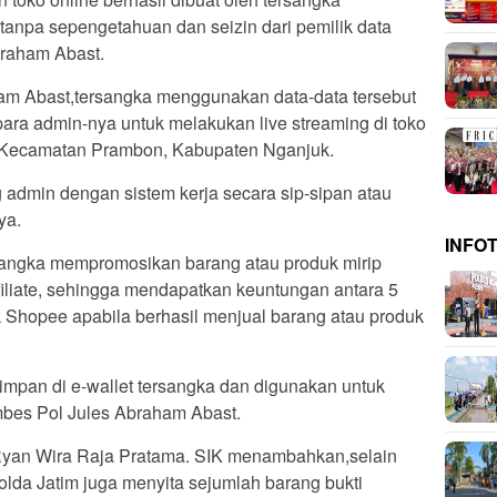
tanpa sepengetahuan dan seizin dari pemilik data
braham Abast.
m Abast,tersangka menggunakan data-data tersebut
 para admin-nya untuk melakukan live streaming di toko
di Kecamatan Prambon, Kabupaten Nganjuk.
admin dengan sistem kerja secara sip-sipan atau
ya.
INFO
ersangka mempromosikan barang atau produk mirip
filiate, sehingga mendapatkan keuntungan antara 5
k Shopee apabila berhasil menjual barang atau produk
impan di e-wallet tersangka dan digunakan untuk
mbes Pol Jules Abraham Abast.
 Ryan Wira Raja Pratama. SIK menambahkan,selain
da Jatim juga menyita sejumlah barang bukti