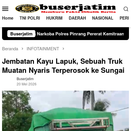
Loncat
Menu
ke
Mobile
konten
Home
TNI POLRI
HUKRIM
DAERAH
NASIONAL
PERI
 Polres Pinrang Pererat Kemitraan Strategis di kabupaten Pinra
Buserjatim
Beranda
INFOTAINMENT
Jembatan Kayu Lapuk, Sebuah Truk
Muatan Nyaris Terperosok ke Sungai
Buserjatim
20 Mei 2026