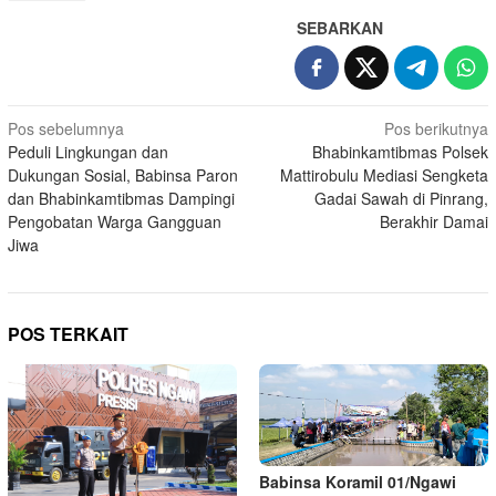
SEBARKAN
Navigasi
Pos sebelumnya
Pos berikutnya
Peduli Lingkungan dan
Bhabinkamtibmas Polsek
pos
Dukungan Sosial, Babinsa Paron
Mattirobulu Mediasi Sengketa
dan Bhabinkamtibmas Dampingi
Gadai Sawah di Pinrang,
Pengobatan Warga Gangguan
Berakhir Damai
Jiwa
POS TERKAIT
Babinsa Koramil 01/Ngawi