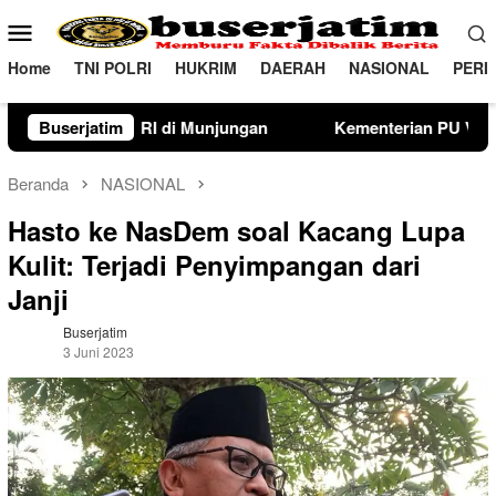
Loncat
Menu
ke
Mobile
konten
Home
TNI POLRI
HUKRIM
DAERAH
NASIONAL
PERI
ungan
Buserjatim
Kementerian PU Verifikasi Lahan Sekolah Rakyat 
Beranda
NASIONAL
Hasto ke NasDem soal Kacang Lupa
Kulit: Terjadi Penyimpangan dari
Janji
Buserjatim
3 Juni 2023