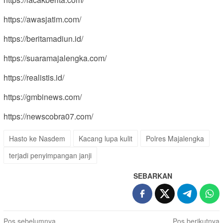
https://awasjatim.com/
https://beritamadiun.id/
https://suaramajalengka.com/
https://realistis.id/
https://gmbinews.com/
https://newscobra07.com/
Hasto ke Nasdem
Kacang lupa kulit
Polres Majalengka
terjadi penyimpangan janji
SEBARKAN
Navigasi
Pos sebelumnya
Pos berikutnya