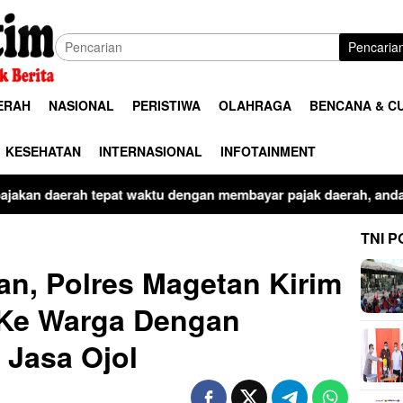
Pencaria
ERAH
NASIONAL
PERISTIWA
OLAHRAGA
BENCANA & C
KESEHATAN
INTERNASIONAL
INFOTAINMENT
ktu dengan membayar pajak daerah, anda ikut membangun kota k
TNI P
n, Polres Magetan Kirim
Ke Warga Dengan
Jasa Ojol