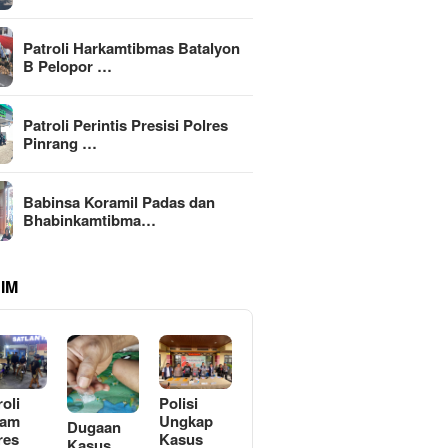
Patroli Harkamtibmas Batalyon
B Pelopor …
Patroli Perintis Presisi Polres
Pinrang …
Babinsa Koramil Padas dan
Bhabinkamtibma…
IM
roli
Polisi
lam
Ungkap
Dugaan
res
Kasus
Kasus