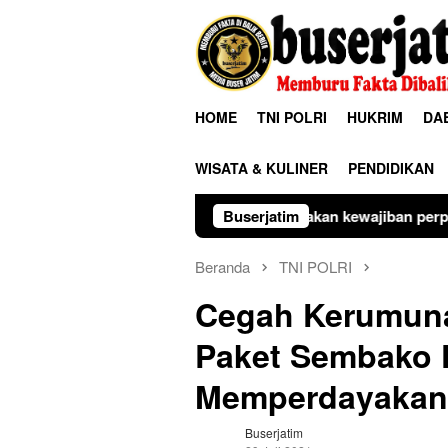
Loncat
ke
konten
HOME
TNI POLRI
HUKRIM
DA
WISATA & KULINER
PENDIDIKAN
asih telah melaksanakan kewajiban perpajakan daerah tepat wa
Buserjatim
Beranda
TNI POLRI
Cegah Kerumuna
Paket Sembako 
Memperdayakan 
Buserjatim