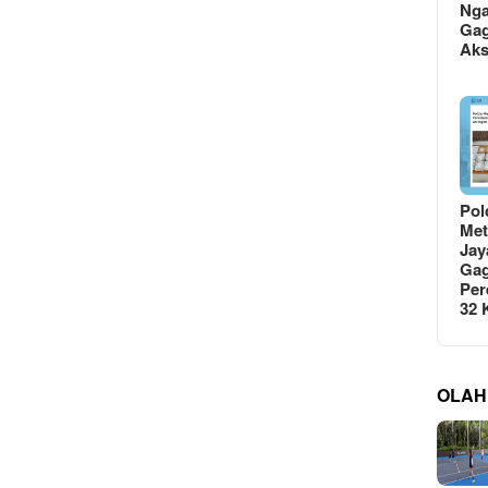
Ng
Gag
Ak
Pol
Met
Jay
Gag
Per
32
OLAH