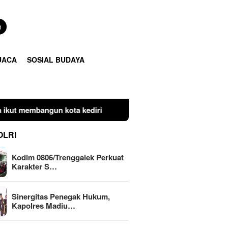
n
UACA
SOSIAL BUDAYA
ediri
Plt Camat Lembang Bergerak Cepat, Mediasi Perba
OLRI
Kodim 0806/Trenggalek Perkuat
Karakter S…
Sinergitas Penegak Hukum,
Kapolres Madiu…