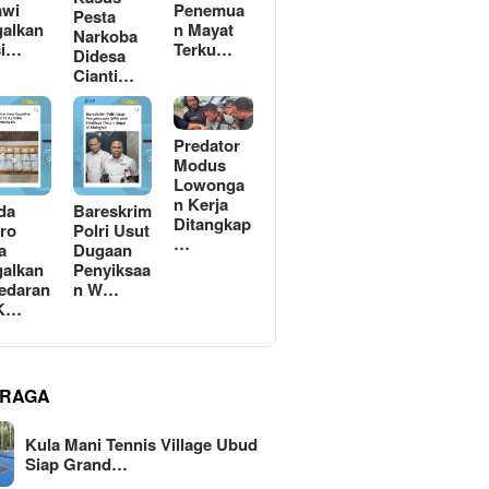
awi
Penemua
Pesta
alkan
n Mayat
Narkoba
si…
Terku…
Didesa
Cianti…
Predator
Modus
Lowonga
n Kerja
da
Bareskrim
Ditangkap
ro
Polri Usut
…
a
Dugaan
alkan
Penyiksaa
edaran
n W…
 K…
RAGA
Kula Mani Tennis Village Ubud
Siap Grand…