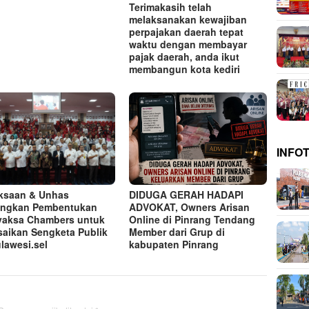
Terimakasih telah
melaksanakan kewajiban
perpajakan daerah tepat
waktu dengan membayar
pajak daerah, anda ikut
membangun kota kediri
INFO
ksaan & Unhas
DIDUGA GERAH HADAPI
angkan Pembentukan
ADVOKAT, Owners Arisan
aksa Chambers untuk
Online di Pinrang Tendang
saikan Sengketa Publik
Member dari Grup di
ulawesi.sel
kabupaten Pinrang