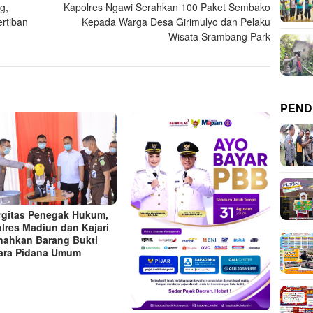
g,
Kapolres Ngawi Serahkan 100 Paket Sembako
ertiban
Kepada Warga Desa Girimulyo dan Pelaku
Wisata Srambang Park
PEND
rgitas Penegak Hukum,
lres Madiun dan Kajari
ahkan Barang Bukti
ara Pidana Umum