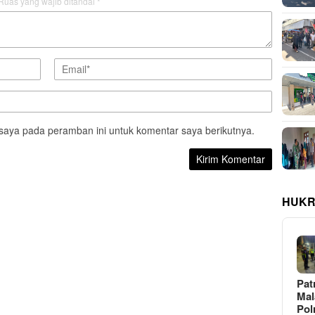
Ruas yang wajib ditandai
*
saya pada peramban ini untuk komentar saya berikutnya.
HUKR
Pat
Ma
Pol