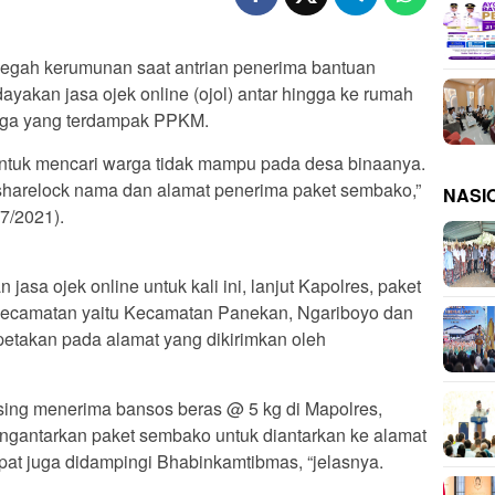
h kerumunan saat antrian penerima bantuan
akan jasa ojek online (ojol) antar hingga ke rumah
rga yang terdampak PPKM.
untuk mencari warga tidak mampu pada desa binaanya.
sharelock nama dan alamat penerima paket sembako,”
NASI
7/2021).
sa ojek online untuk kali ini, lanjut Kapolres, paket
 Kecamatan yaitu Kecamatan Panekan, Ngariboyo dan
etakan pada alamat yang dikirimkan oleh
sing menerima bansos beras @ 5 kg di Mapolres,
ngantarkan paket sembako untuk diantarkan ke alamat
pat juga didampingi Bhabinkamtibmas, “jelasnya.