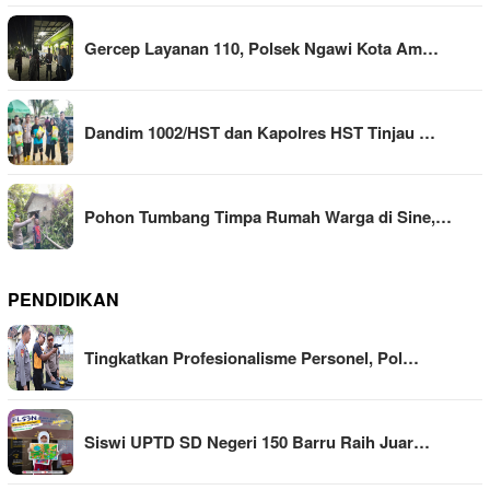
Gercep Layanan 110, Polsek Ngawi Kota Am…
Dandim 1002/HST dan Kapolres HST Tinjau …
Pohon Tumbang Timpa Rumah Warga di Sine,…
PENDIDIKAN
Tingkatkan Profesionalisme Personel, Pol…
Siswi UPTD SD Negeri 150 Barru Raih Juar…