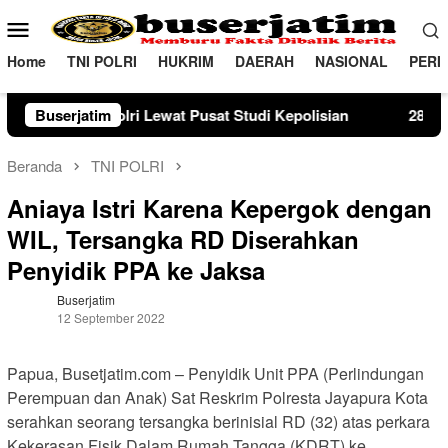
Loncat
Menu
ke
Mobile
konten
Home
TNI POLRI
HUKRIM
DAERAH
NASIONAL
PERI
at Studi Kepolisian
Buserjatim
28 Tahun Membina Rumah Tangga, S
Beranda
TNI POLRI
Aniaya Istri Karena Kepergok dengan
WIL, Tersangka RD Diserahkan
Penyidik PPA ke Jaksa
Buserjatim
12 September 2022
Papua, Busetjatim.com – Penyidik Unit PPA (Perlindungan
Perempuan dan Anak) Sat Reskrim Polresta Jayapura Kota
serahkan seorang tersangka berinisial RD (32) atas perkara
Kekerasan Fisik Dalam Rumah Tangga (KDRT) ke