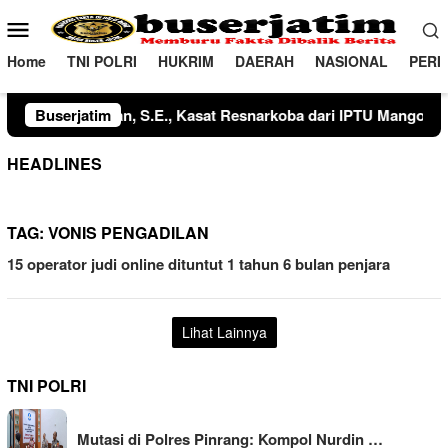
Loncat
Menu
ke
Mobile
konten
Home
TNI POLRI
HUKRIM
DAERAH
NASIONAL
PERI
oang dari AKP Kamaluddin, S.H., M.H. kepada IPTU Tegar Wijaya
Buserjatim
HEADLINES
TAG:
VONIS PENGADILAN
15 operator judi online dituntut 1 tahun 6 bulan penjara
Lihat Lainnya
TNI POLRI
Mutasi di Polres Pinrang: Kompol Nurdin …