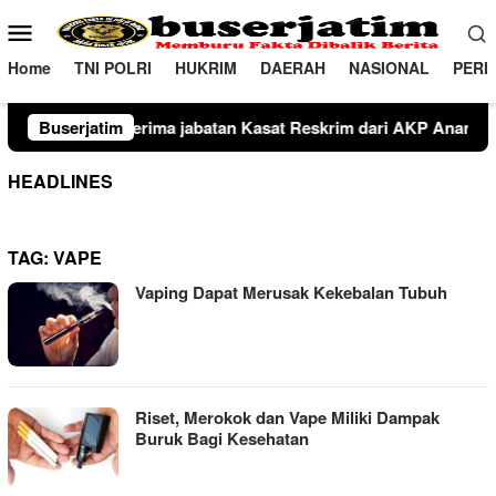
Loncat
Menu
ke
Mobile
konten
Home
TNI POLRI
HUKRIM
DAERAH
NASIONAL
PERI
sat Lantas dari AKP Andi Sriulva Baso Paduppa kepada AKP Agusn
Buserjatim
HEADLINES
TAG:
VAPE
Vaping Dapat Merusak Kekebalan Tubuh
Riset, Merokok dan Vape Miliki Dampak
Buruk Bagi Kesehatan