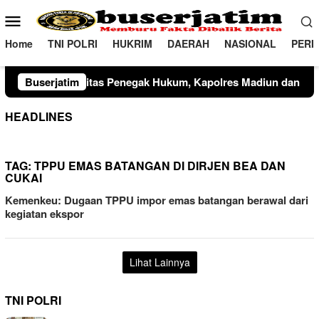
Loncat
Menu
ke
Mobile
konten
Home
TNI POLRI
HUKRIM
DAERAH
NASIONAL
PERI
egak Hukum, Kapolres Madiun dan Kajari Musnahkan Barang Bu
Buserjatim
HEADLINES
TAG:
TPPU EMAS BATANGAN DI DIRJEN BEA DAN
CUKAI
Kemenkeu: Dugaan TPPU impor emas batangan berawal dari
kegiatan ekspor
Lihat Lainnya
TNI POLRI