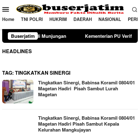
Loncat
Menu
ke
Mobile
konten
Home
TNI POLRI
HUKRIM
DAERAH
NASIONAL
PERI
unjungan
Buserjatim
Kementerian PU Verifikasi Lahan Sekolah Raky
HEADLINES
TAG:
TINGKATKAN SINERGI
Tingkatkan Sinergi, Babinsa Koramil 0804/01
Magetan Hadiri Pisah Sambut Lurah
Magetan
Tingkatkan Sinergi, Babinsa Koramil 0804/01
Magetan Hadiri Pisah Sambut Kepala
Kelurahan Mangkujayan