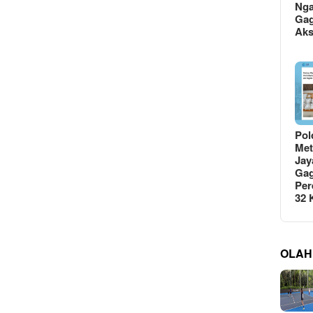
Ng
Gag
Ak
Pol
Met
Jay
Gag
Per
32
OLAH