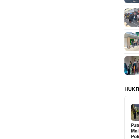
HUKR
Pat
Ma
Pol