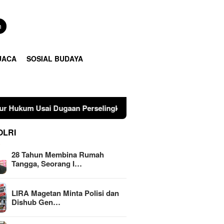
n
UACA
SOSIAL BUDAYA
gaan Perselingkuhan Suami di Sulawesi Tengah
LIRA M
OLRI
28 Tahun Membina Rumah
Tangga, Seorang I…
LIRA Magetan Minta Polisi dan
Dishub Gen…