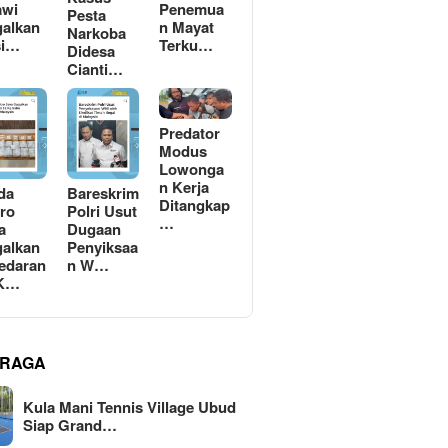
awi
Penemua
Pesta
alkan
n Mayat
Narkoba
si…
Terku…
Didesa
Cianti…
Predator
Modus
Lowonga
n Kerja
da
Bareskrim
Ditangkap
ro
Polri Usut
…
a
Dugaan
alkan
Penyiksaa
edaran
n W…
 K…
RAGA
Kula Mani Tennis Village Ubud
Siap Grand…