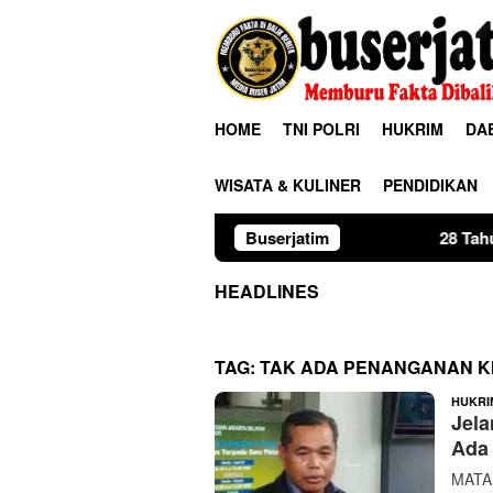
Loncat
ke
konten
HOME
TNI POLRI
HUKRIM
DA
WISATA & KULINER
PENDIDIKAN
Buserjatim
28 Tahun Membina Ruma
HEADLINES
TAG:
TAK ADA PENANGANAN 
HUKRI
Jela
Ada
MATAM