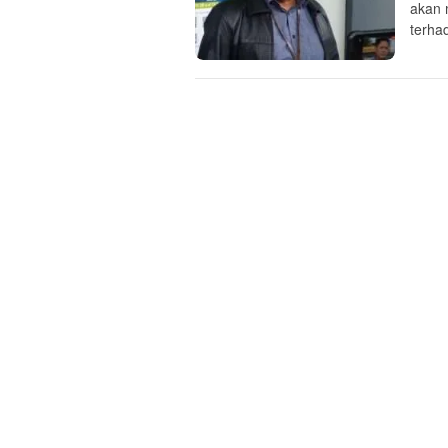
akan 
terha