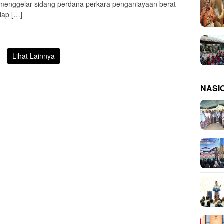
menggelar sidang perdana perkara penganiayaan berat
dap […]
Lihat Lainnya
NASI