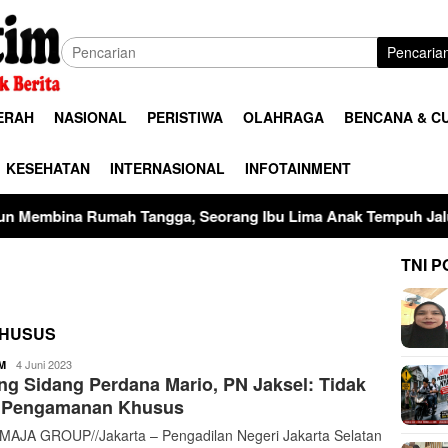
Pencaria
ERAH
NASIONAL
PERISTIWA
OLAHRAGA
BENCANA & C
KESEHATAN
INTERNASIONAL
INFOTAINMENT
h Tangga, Seorang Ibu Lima Anak Tempuh Jalur Hukum Usai Du
TNI P
KHUSUS
buserjatim
4 Juni 2023
M
ng Sidang Perdana Mario, PN Jaksel: Tidak
 Pengamanan Khusus
AJA GROUP//Jakarta – Pengadilan Negeri Jakarta Selatan