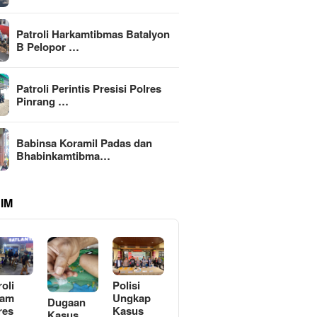
Patroli Harkamtibmas Batalyon
B Pelopor …
Patroli Perintis Presisi Polres
Pinrang …
Babinsa Koramil Padas dan
Bhabinkamtibma…
IM
roli
Polisi
lam
Ungkap
Dugaan
res
Kasus
Kasus