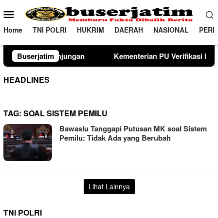
Loncat
Menu
ke
Mobile
konten
Home
TNI POLRI
HUKRIM
DAERAH
NASIONAL
PERI
ungan
Buserjatim
Kementerian PU Verifikasi Lahan Sekolah Rakyat 
HEADLINES
TAG:
SOAL SISTEM PEMILU
Bawaslu Tanggapi Putusan MK soal Sistem
Pemilu: Tidak Ada yang Berubah
Lihat Lainnya
TNI POLRI