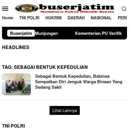
Loncat
Menu
ke
Mobile
konten
Home
TNI POLRI
HUKRIM
DAERAH
NASIONAL
PERI
unjungan
Buserjatim
Kementerian PU Verifikasi Lahan Sekolah Raky
HEADLINES
TAG:
SEBAGAI BENTUK KEPEDULIAN
Sebagai Bentuk Kepedulian, Babinsa
Sempatkan Diri Jenguk Warga Binaan Yang
Sedang Sakit
Lihat Lainnya
TNI POLRI