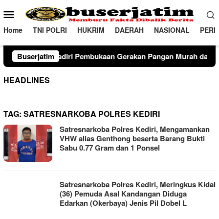
Loncat
Menu
ke
Mobile
konten
Home
TNI POLRI
HUKRIM
DAERAH
NASIONAL
PERI
Hadiri Pembukaan Gerakan Pangan Murah dan Produk Unggulan 
Buserjatim
HEADLINES
TAG:
SATRESNARKOBA POLRES KEDIRI
Satresnarkoba Polres Kediri, Mengamankan
VHW alias Genthong beserta Barang Bukti
Sabu 0.77 Gram dan 1 Ponsel
Satresnarkoba Polres Kediri, Meringkus Kidal
(36) Pemuda Asal Kandangan Diduga
Edarkan (Okerbaya) Jenis Pil Dobel L