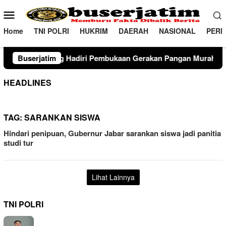
Loncat
Menu
ke
Mobile
konten
Home
TNI POLRI
HUKRIM
DAERAH
NASIONAL
PERI
adiri Pembukaan Gerakan Pangan Murah dan Produk Unggulan 2
Buserjatim
HEADLINES
TAG:
SARANKAN SISWA
Hindari penipuan, Gubernur Jabar sarankan siswa jadi panitia
studi tur
Lihat Lainnya
TNI POLRI