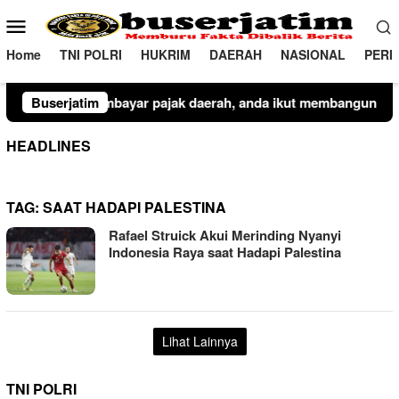
Loncat
Menu
ke
Mobile
konten
Home
TNI POLRI
HUKRIM
DAERAH
NASIONAL
PERI
, anda ikut membangun kota kediri
Buserjatim
Plt Camat Lembang B
HEADLINES
TAG:
SAAT HADAPI PALESTINA
Rafael Struick Akui Merinding Nyanyi
Indonesia Raya saat Hadapi Palestina
Lihat Lainnya
TNI POLRI