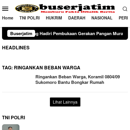
Loncat
Menu
ke
Mobile
konten
Home
TNI POLRI
HUKRIM
DAERAH
NASIONAL
PERI
diri Pembukaan Gerakan Pangan Murah dan Produk Unggulan 2
Buserjatim
HEADLINES
TAG:
RINGANKAN BEBAN WARGA
Ringankan Beban Warga, Koramil 0804/09
Sukomoro Bantu Bongkar Rumah
Lihat Lainnya
TNI POLRI