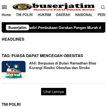
Loncat
Menu
ke
Mobile
konten
Home
TNI POLRI
HUKRIM
DAERAH
NASIONAL
PERI
diri Pembukaan Gerakan Pangan Murah dan Produk Unggulan 20
Buserjatim
HEADLINES
TAG:
PUASA DAPAT MENCEGAH OBESITAS
Ahli: Berpuasa di Bulan Ramadhan Bisa
Kurangi Resiko Obesitas dan Stroke
Lihat Lainnya
TNI POLRI