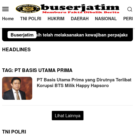
Loncat
Menu
ke
Mobile
konten
Home
TNI POLRI
HUKRIM
DAERAH
NASIONAL
PERI
h melaksanakan kewajiban perpajakan daerah tepat waktu denga
Buserjatim
HEADLINES
TAG:
PT BASIS UTAMA PRIMA
PT Basis Utama Prima yang Dirutnya Terlibat
Korupsi BTS Milik Happy Hapsoro
Lihat Lainnya
TNI POLRI