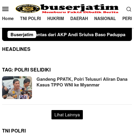
Loncat
Menu
ke
Mobile
konten
Home
TNI POLRI
HUKRIM
DAERAH
NASIONAL
PERI
U Mangopo Mansyur, S.H., M.H. kepada IPTU Kaharuddin, S.H., K
Buserjatim
HEADLINES
TAG:
POLRI SELIDIKI
Gandeng PPATK, Polri Telusuri Aliran Dana
Kasus TPPO WNI ke Myanmar
Lihat Lainnya
TNI POLRI