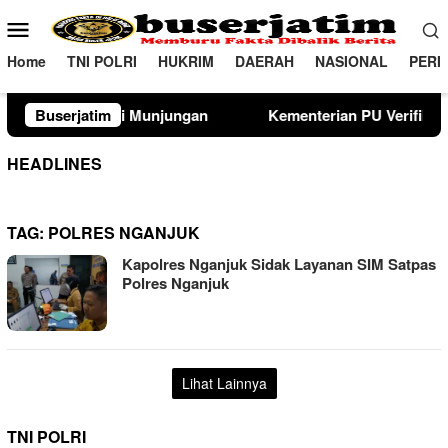
Loncat
Menu
ke
Mobile
konten
Home
TNI POLRI
HUKRIM
DAERAH
NASIONAL
PERI
Munjungan
Buserjatim
Kementerian PU Verifikasi Lahan Sekolah Rak
HEADLINES
TAG:
POLRES NGANJUK
Kapolres Nganjuk Sidak Layanan SIM Satpas
Polres Nganjuk
Lihat Lainnya
TNI POLRI