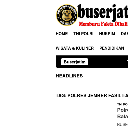
Loncat
ke
konten
HOME
TNI POLRI
HUKRIM
DA
WISATA & KULINER
PENDIDIKAN
Buserjatim
TNI-Polri Bersa
HEADLINES
TAG:
POLRES JEMBER FASILIT
TNI PO
Polr
Bala
BUSE