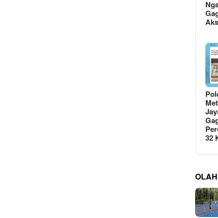
Ng
Gag
Ak
Pol
Met
Jay
Gag
Per
32
OLAH