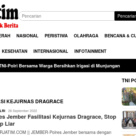
Pencaria
ERAH
NASIONAL
PERISTIWA
OLAHRAGA
BENCANA & C
KESEHATAN
INTERNASIONAL
INFOTAINMENT
ma Warga Bersihkan Irigasi di Munjungan
Universitas P
TNI P
ASI KEJURNAS DRAGRACE
ardy
26 September 2022
LRI
es Jember Fasilitasi Kejurnas Dragrace, Stop
p Liar
RJATIM.COM || JEMBER-Polres Jember bersama dengan