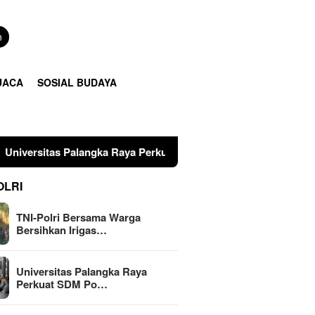
n
UACA
SOSIAL BUDAYA
alangka Raya Perkuat SDM Polri Lewat Pusat Studi Kepolisian
OLRI
TNI-Polri Bersama Warga
Bersihkan Irigas…
Universitas Palangka Raya
Perkuat SDM Po…