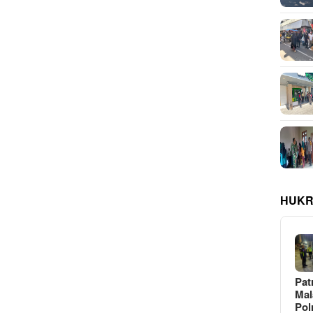
HUKR
Pat
Ma
Pol