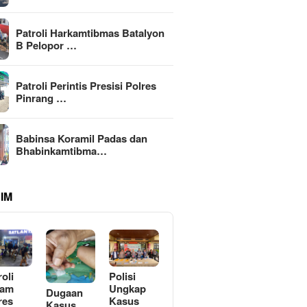
Patroli Harkamtibmas Batalyon
B Pelopor …
Patroli Perintis Presisi Polres
Pinrang …
Babinsa Koramil Padas dan
Bhabinkamtibma…
IM
roli
Polisi
lam
Ungkap
Dugaan
res
Kasus
Kasus