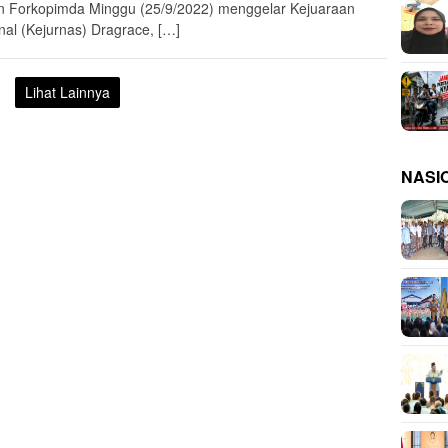
an Forkopimda Minggu (25/9/2022) menggelar Kejuaraan
nal (Kejurnas) Dragrace, […]
Lihat Lainnya
NASI