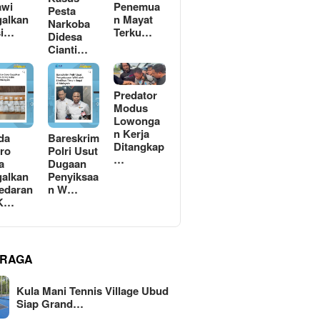
awi
Penemua
Pesta
alkan
n Mayat
Narkoba
si…
Terku…
Didesa
Cianti…
Predator
Modus
Lowonga
n Kerja
da
Bareskrim
Ditangkap
ro
Polri Usut
…
a
Dugaan
alkan
Penyiksaa
edaran
n W…
 K…
RAGA
Kula Mani Tennis Village Ubud
Siap Grand…