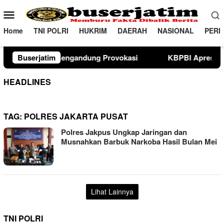
Loncat
Menu
ke
Mobile
konten
Home
TNI POLRI
HUKRIM
DAERAH
NASIONAL
PERI
ndung Provokasi
Buserjatim
KBPBI Apresiasi Komitmen Kapolri K
HEADLINES
TAG:
POLRES JAKARTA PUSAT
Polres Jakpus Ungkap Jaringan dan
Musnahkan Barbuk Narkoba Hasil Bulan Mei
Lihat Lainnya
TNI POLRI