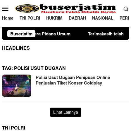
Loncat
Menu
ke
Mobile
konten
Home
TNI POLRI
HUKRIM
DAERAH
NASIONAL
PERI
 Umum
Buserjatim
Terimakasih telah melaksanakan kewajiban perpaj
HEADLINES
TAG:
POLISI USUT DUGAAN
Polisi Usut Dugaan Penipuan Online
Penjualan Tiket Konser Coldplay
Lihat Lainnya
TNI POLRI