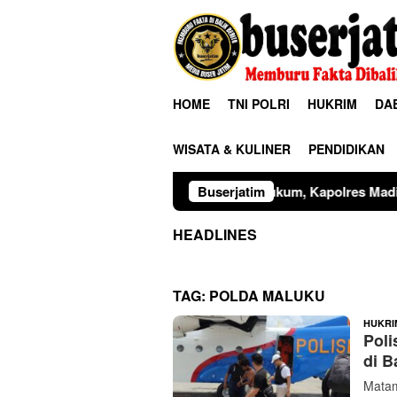
Loncat
ke
konten
HOME
TNI POLRI
HUKRIM
DA
WISATA & KULINER
PENDIDIKAN
inergitas Penegak Hukum, Kapolres Madiun dan Kajari Musnah
Buserjatim
HEADLINES
TAG:
POLDA MALUKU
HUKRI
Poli
di B
Matam