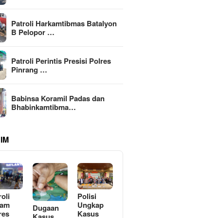
Patroli Harkamtibmas Batalyon
B Pelopor …
Patroli Perintis Presisi Polres
Pinrang …
Babinsa Koramil Padas dan
Bhabinkamtibma…
IM
roli
Polisi
lam
Ungkap
Dugaan
res
Kasus
Kasus