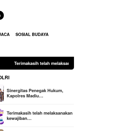
n
UACA
SOSIAL BUDAYA
ah melaksanakan kewajiban perpajakan daerah tepat waktu deng
OLRI
Sinergitas Penegak Hukum,
Kapolres Madiu…
Terimakasih telah melaksanakan
kewajiban…