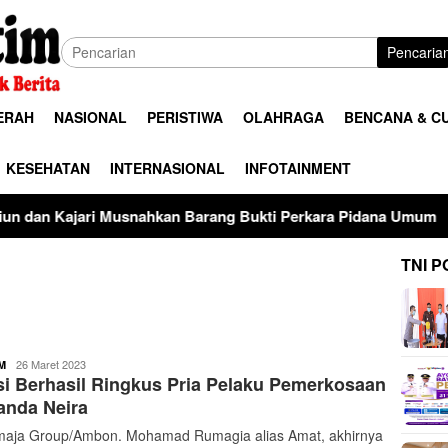
Pencaria
ERAH
NASIONAL
PERISTIWA
OLAHRAGA
BENCANA & C
KESEHATAN
INTERNASIONAL
INFOTAINMENT
kan Barang Bukti Perkara Pidana Umum
Terimakasih tel
TNI P
buserjatim
26 Maret 2023
M
si Berhasil Ringkus Pria Pelaku Pemerkosaan
anda Neira
aja Group/Ambon. Mohamad Rumagia alias Amat, akhirnya