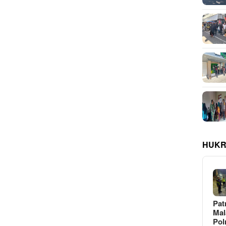
HUKR
Pat
Ma
Pol