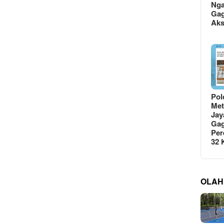
Ng
Gag
Ak
Pol
Met
Jay
Gag
Per
32
OLAH