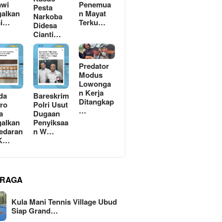
awi
Penemua
Pesta
alkan
n Mayat
Narkoba
si…
Terku…
Didesa
Cianti…
Predator
Modus
Lowonga
n Kerja
da
Bareskrim
Ditangkap
ro
Polri Usut
…
a
Dugaan
alkan
Penyiksaa
edaran
n W…
 K…
RAGA
Kula Mani Tennis Village Ubud
Siap Grand…