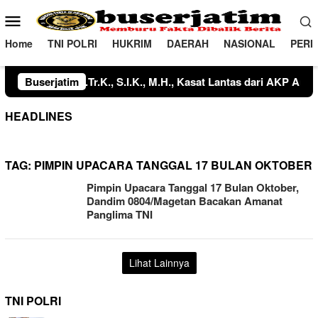
Loncat
Menu
ke
Mobile
konten
Home
TNI POLRI
HUKRIM
DAERAH
NASIONAL
PERI
arkoba dari IPTU Mangopo Mansyur, S.H., M.H. kepada IPTU Kahar
Buserjatim
HEADLINES
TAG:
PIMPIN UPACARA TANGGAL 17 BULAN OKTOBER
Pimpin Upacara Tanggal 17 Bulan Oktober,
Dandim 0804/Magetan Bacakan Amanat
Panglima TNI
Lihat Lainnya
TNI POLRI