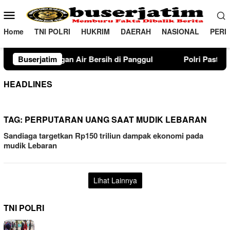
Loncat
Menu
ke
Mobile
konten
Home
TNI POLRI
HUKRIM
DAERAH
NASIONAL
PERI
 Air Bersih di Panggul
Buserjatim
Polri Pastikan Proses Pemeriksaa
HEADLINES
TAG:
PERPUTARAN UANG SAAT MUDIK LEBARAN
Sandiaga targetkan Rp150 triliun dampak ekonomi pada
mudik Lebaran
Lihat Lainnya
TNI POLRI