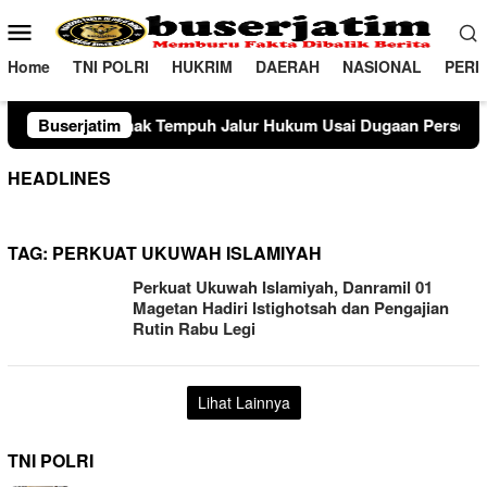
Loncat
Menu
ke
Mobile
konten
Home
TNI POLRI
HUKRIM
DAERAH
NASIONAL
PERI
mpuh Jalur Hukum Usai Dugaan Perselingkuhan Suami di Sula
Buserjatim
HEADLINES
TAG:
PERKUAT UKUWAH ISLAMIYAH
Perkuat Ukuwah Islamiyah, Danramil 01
Magetan Hadiri Istighotsah dan Pengajian
Rutin Rabu Legi
Lihat Lainnya
TNI POLRI