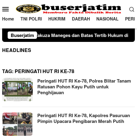
Loncat
Menu
ke
Mobile
konten
Home
TNI POLRI
HUKRIM
DAERAH
NASIONAL
PERI
 Maneges dan Batas Tertib Hukum di Kota Malang
Buserjatim
Bhabi
HEADLINES
TAG:
PERINGATI HUT RI KE-78
Peringati HUT RI Ke-78, Polres Blitar Tanam
Ratusan Pohon Kayu Putih untuk
Penghijauan
Peringati HUT RI Ke-78, Kapolres Pasuruan
Pimpin Upacara Pengibaran Merah Putih