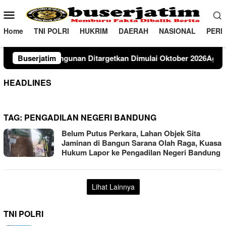
Loncat
Menu
ke
Mobile
konten
Home
TNI POLRI
HUKRIM
DAERAH
NASIONAL
PERI
an Ditargetkan Dimulai Oktober 2026Agustus 7, 2026
Buserjatim
Di
HEADLINES
TAG:
PENGADILAN NEGERI BANDUNG
Belum Putus Perkara, Lahan Objek Sita
Jaminan di Bangun Sarana Olah Raga, Kuasa
Hukum Lapor ke Pengadilan Negeri Bandung
Lihat Lainnya
TNI POLRI