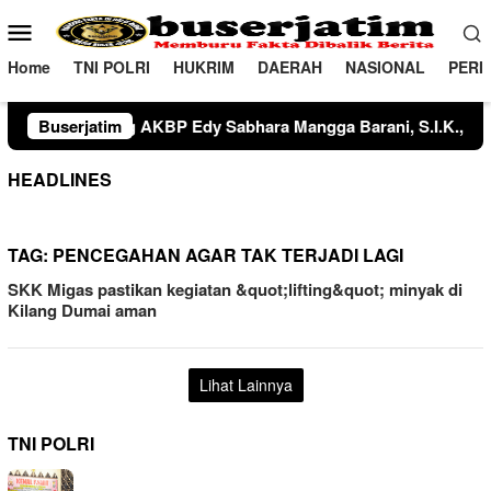
Loncat
Menu
ke
Mobile
konten
Home
TNI POLRI
HUKRIM
DAERAH
NASIONAL
PERI
A Faisal Bakhriadi‎‎Dalam kegiatan tersebut, Kompol Nurdin, S.
Buserjatim
HEADLINES
TAG:
PENCEGAHAN AGAR TAK TERJADI LAGI
SKK Migas pastikan kegiatan &quot;lifting&quot; minyak di
Kilang Dumai aman
Lihat Lainnya
TNI POLRI