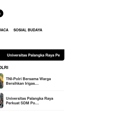
n
UACA
SOSIAL BUDAYA
as Palangka Raya Perkuat SDM Polri Lewat Pusat Studi Kepolisi
OLRI
TNI-Polri Bersama Warga
Bersihkan Irigas…
Universitas Palangka Raya
Perkuat SDM Po…