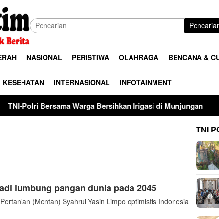
Pencaria
ERAH
NASIONAL
PERISTIWA
OLAHRAGA
BENCANA & C
KESEHATAN
INTERNASIONAL
INFOTAINMENT
Bersama Warga Bersihkan Irigasi di Munjungan
Universit
TNI P
 jadi lumbung pangan dunia pada 2045
tanian (Mentan) Syahrul Yasin Limpo optimistis Indonesia