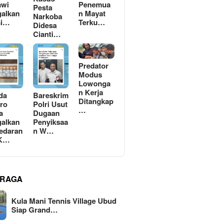
awi
Penemua
Pesta
alkan
n Mayat
Narkoba
si…
Terku…
Didesa
Cianti…
Predator
Modus
Lowonga
n Kerja
da
Bareskrim
Ditangkap
ro
Polri Usut
…
a
Dugaan
alkan
Penyiksaa
edaran
n W…
 K…
RAGA
Kula Mani Tennis Village Ubud
Siap Grand…