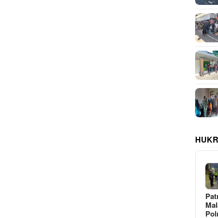
HUKR
Pat
Ma
Pol