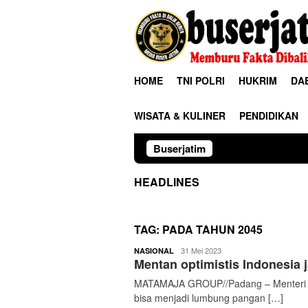
Loncat
ke
konten
HOME
TNI POLRI
HUKRIM
DA
WISATA & KULINER
PENDIDIKAN
Buserjatim
TNI-Polri 
HEADLINES
TAG:
PADA TAHUN 2045
buserjatim
31 Mei 2023
NASIONAL
Mentan optimistis Indonesia
MATAMAJA GROUP//Padang – Menteri Per
bisa menjadi lumbung pangan […]