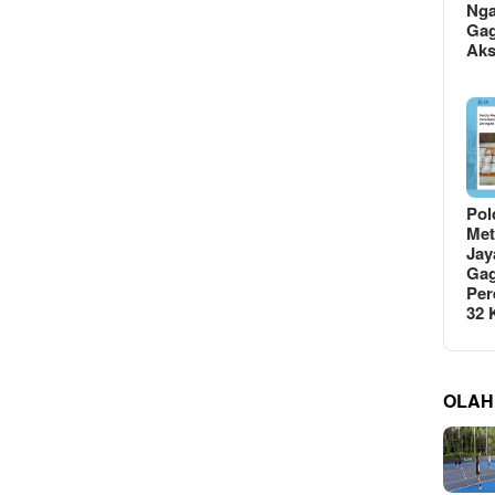
Ng
Gag
Ak
Pol
Met
Jay
Gag
Per
32
OLAH