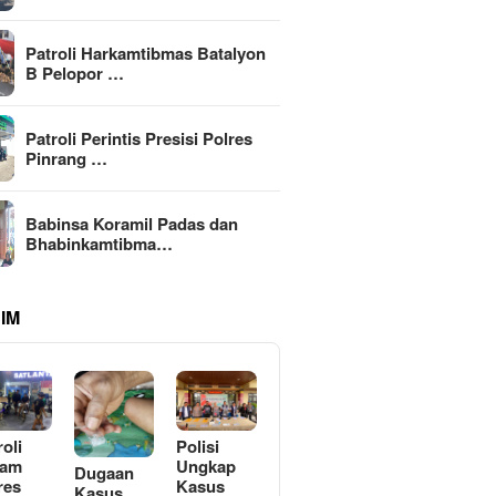
Patroli Harkamtibmas Batalyon
B Pelopor …
Patroli Perintis Presisi Polres
Pinrang …
Babinsa Koramil Padas dan
Bhabinkamtibma…
IM
roli
Polisi
lam
Ungkap
Dugaan
res
Kasus
Kasus