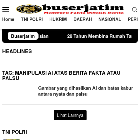
Loncat
Menu
ke
Mobile
konten
Home
TNI POLRI
HUKRIM
DAERAH
NASIONAL
PERI
Buserjatim
28 Tahun Membina Rumah Tangga, Seorang Ibu Lima An
HEADLINES
TAG:
MANIPULASI AI ATAS BERITA FAKTA ATAU
PALSU
Gambar yang dihasilkan AI dan batas kabur
antara nyata dan palsu
Lihat Lainnya
TNI POLRI