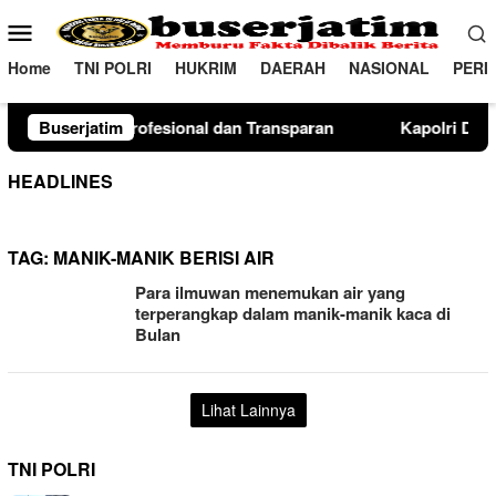
Loncat
Menu
ke
Mobile
konten
Home
TNI POLRI
HUKRIM
DAERAH
NASIONAL
PERI
onal dan Transparan
Buserjatim
Kapolri Dukung Dialog Penyusunan 
HEADLINES
TAG:
MANIK-MANIK BERISI AIR
Para ilmuwan menemukan air yang
terperangkap dalam manik-manik kaca di
Bulan
Lihat Lainnya
TNI POLRI