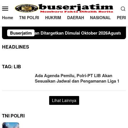
Loncat
Menu
ke
Mobile
konten
Home
TNI POLRI
HUKRIM
DAERAH
NASIONAL
PERI
targetkan Dimulai Oktober 2026Agustus 7, 2026
Buserjatim
Dinamik
HEADLINES
TAG:
LIB
Ada Agenda Pemilu, Polri-PT LIB Akan
Sesuaikan Jadwal dan Pengamanan Liga 1
Lihat Lainnya
TNI POLRI