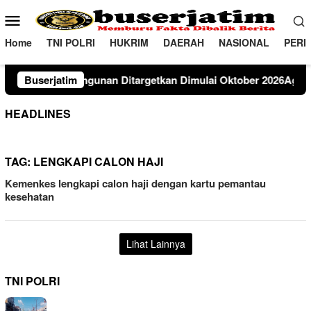
Loncat
Menu
ke
Mobile
konten
Home
TNI POLRI
HUKRIM
DAERAH
NASIONAL
PERI
itargetkan Dimulai Oktober 2026Agustus 7, 2026
Buserjatim
Dinam
HEADLINES
TAG:
LENGKAPI CALON HAJI
Kemenkes lengkapi calon haji dengan kartu pemantau
kesehatan
Lihat Lainnya
TNI POLRI