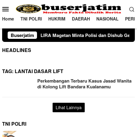
Loncat
Menu
ke
Mobile
konten
Home
TNI POLRI
HUKRIM
DAERAH
NASIONAL
PERI
A Magetan Minta Polisi dan Dishub Gencarkan Sosialisasi Eduka
Buserjatim
HEADLINES
TAG:
LANTAI DASAR LIFT
Perkembangan Terbaru Kasus Jasad Wanita
di Kolong Lift Bandara Kualanamu
Lihat Lainnya
TNI POLRI