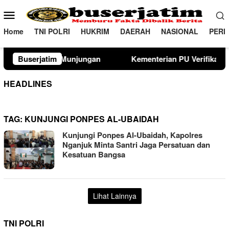
Loncat
Menu
ke
Mobile
konten
Home
TNI POLRI
HUKRIM
DAERAH
NASIONAL
PERI
njungan
Buserjatim
Kementerian PU Verifikasi Lahan Sekolah Rakya
HEADLINES
TAG:
KUNJUNGI PONPES AL-UBAIDAH
Kunjungi Ponpes Al-Ubaidah, Kapolres
Nganjuk Minta Santri Jaga Persatuan dan
Kesatuan Bangsa
Lihat Lainnya
TNI POLRI