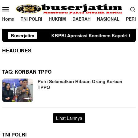
Loncat
Menu
ke
Mobile
konten
Home
TNI POLRI
HUKRIM
DAERAH
NASIONAL
PERI
Buserjatim
KBPBI Apresiasi Komitmen Kapolri Kawal Aspirasi dala
HEADLINES
TAG:
KORBAN TPPO
Polri Selamatkan Ribuan Orang Korban
TPPO
Lihat Lainnya
TNI POLRI