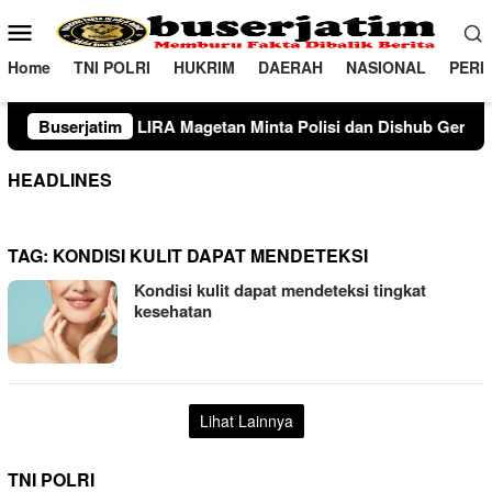
Loncat
Menu
ke
Mobile
konten
Home
TNI POLRI
HUKRIM
DAERAH
NASIONAL
PERI
agetan Minta Polisi dan Dishub Gencarkan Sosialisasi Edukasi 
Buserjatim
HEADLINES
TAG:
KONDISI KULIT DAPAT MENDETEKSI
Kondisi kulit dapat mendeteksi tingkat
kesehatan
Lihat Lainnya
TNI POLRI