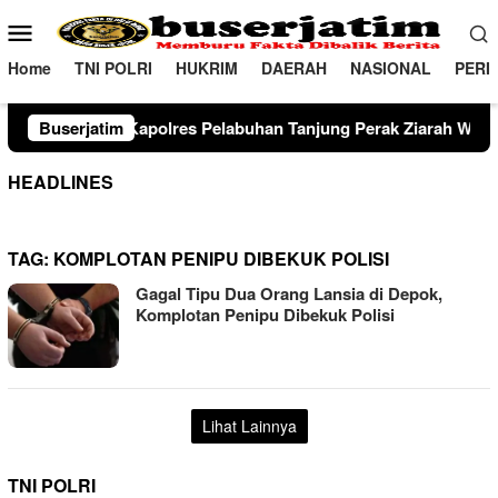
Loncat
Menu
ke
Mobile
konten
Home
TNI POLRI
HUKRIM
DAERAH
NASIONAL
PERI
apolres Pelabuhan Tanjung Perak Ziarah Wali di Surabaya
Buserjatim
HEADLINES
TAG:
KOMPLOTAN PENIPU DIBEKUK POLISI
Gagal Tipu Dua Orang Lansia di Depok,
Komplotan Penipu Dibekuk Polisi
Lihat Lainnya
TNI POLRI