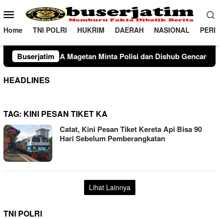
Loncat
Menu
ke
Mobile
konten
Home
TNI POLRI
HUKRIM
DAERAH
NASIONAL
PERI
agetan Minta Polisi dan Dishub Gencarkan Sosialisasi Edukasi 
Buserjatim
HEADLINES
TAG:
KINI PESAN TIKET KA
Catat, Kini Pesan Tiket Kereta Api Bisa 90
Hari Sebelum Pemberangkatan
Lihat Lainnya
TNI POLRI